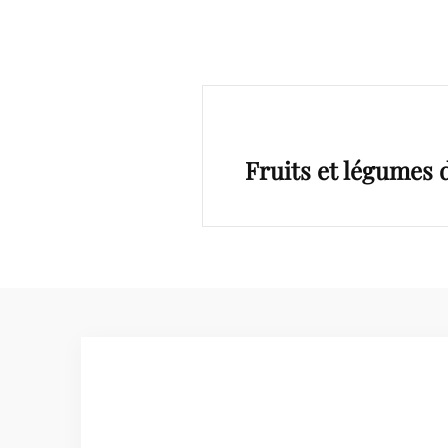
Navigation
de
Next
l’article
Fruits et légumes
Post