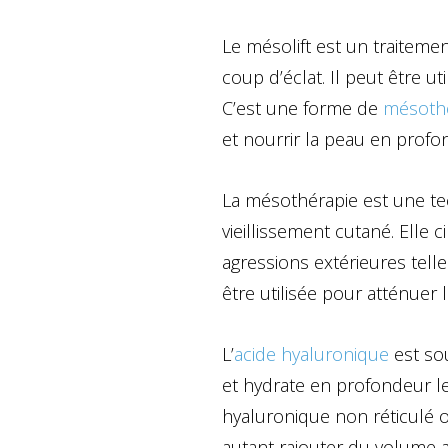
Le mésolift est un traitemen
coup d’éclat. Il peut être u
C’est une forme de
mésoth
et nourrir la peau en profo
La mésothérapie est une tec
vieillissement cutané. Elle
agressions extérieures tell
être utilisée pour atténuer 
L’
acide hyaluronique
est sou
et hydrate en profondeur l
hyaluronique non réticulé 
autant rajouter du volume au