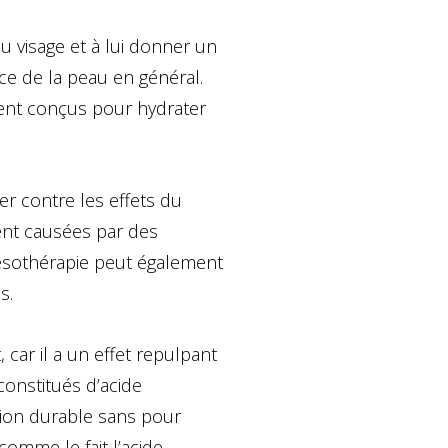
du visage et à lui donner un
nce de la peau en général.
ment conçus pour hydrater
er contre les effets du
vent causées par des
 mésothérapie peut également
s.
 car il a un effet repulpant
onstitués d’acide
tion durable sans pour
comme le fait l’acide