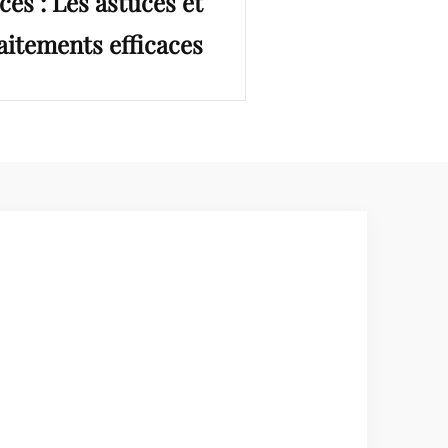
és : Les astuces et
aitements efficaces