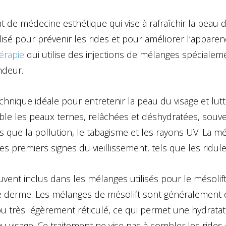
t de médecine esthétique qui vise à rafraîchir la peau 
tilisé pour prévenir les rides et pour améliorer l’appare
érapie
qui utilise des injections de mélanges spéciale
ndeur.
hnique idéale pour entretenir la peau du visage et lutt
 cible les peaux ternes, relâchées et déshydratées, sou
es que la pollution, le tabagisme et les rayons UV. La
les premiers signes du vieillissement, tels que les ridule
vent inclus dans les mélanges utilisés pour le mésolift,
e derme. Les mélanges de mésolift sont généralement c
ou très légèrement réticulé, ce qui permet une hydrata
 visage. Ce traitement ne vise pas à combler les rides 