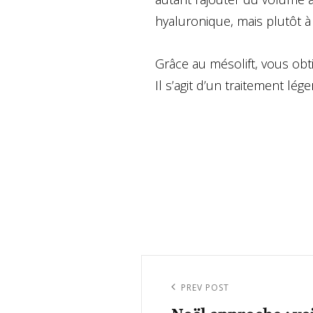
hyaluronique, mais plutôt à 
Grâce au mésolift, vous obt
Il s’agit d’un traitement lé
Navigation
de
Previous
PREV POST
l’article
Post